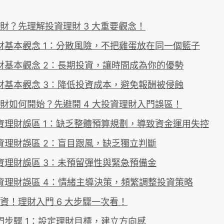
財？先理解投資理財 3 大重要觀念！
財基本觀念 1：分散風險，不把雞蛋放在同一個籃子
財基本觀念 2：長期投資，讓時間成為你的優勢
財基本觀念 3：降低投資成本，避免報酬被侵蝕
財如何開始？先避開 4 大投資理財入門誤區！
資理財誤區 1：缺乏整體預算規劃，導致資金運用失控
資理財誤區 2：盲目跟風，缺乏獨立判斷
資理財誤區 3：未預留彈性與緊急預備金
資理財誤區 4：情緒主導決策，頻繁調整投資策略
資！理財入門 6 大步驟一次看！
門步驟 1：設定理財目標，建立方向感