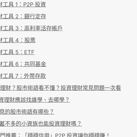
工具 1：P2P 投資
財工具 2：銀行定存
財工具 3：高利率活存帳戶
財工具 4：股票
工具 5：ETF
財工具 6：共同基金
財工具 7：外幣存款
理財？股市術語看不懂？投資理財常見問題一次看
投資理財應該找誰學、去哪學？
常見的股市術語有哪些？
儲蓄不多的小資族也能投資理財嗎？
門推薦：「穩穩信用」P2P 投資讓你穩穩賺！