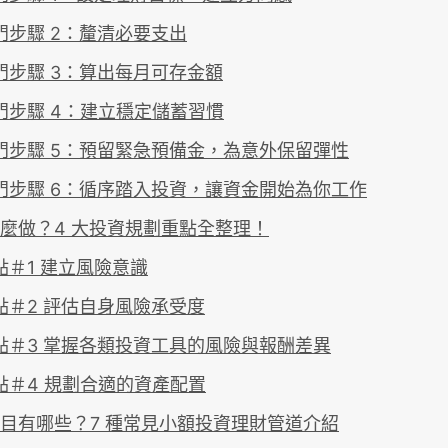
門步驟 2：釐清必要支出
門步驟 3：算出每月可存金額
門步驟 4：建立穩定儲蓄習慣
門步驟 5：預留緊急預備金，為意外保留彈性
門步驟 6：循序踏入投資，讓資金開始為你工作
麼做？4 大投資規劃重點全整理！
點＃1 建立風險意識
點＃2 評估自身風險承受度
點＃3 掌握各類投資工具的風險與報酬差異
點＃4 規劃合適的資產配置
目有哪些？7 種常見小額投資理財管道介紹