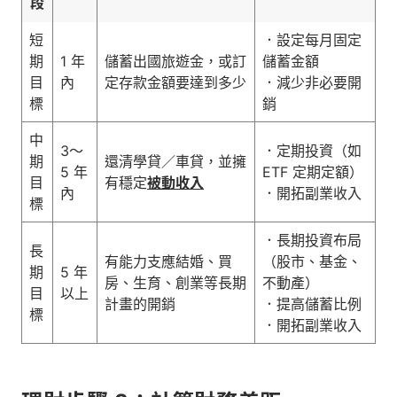
段
短
．設定每月固定
期
1 年
儲蓄出國旅遊金，或訂
儲蓄金額
目
內
定存款金額要達到多少
．減少非必要開
標
銷
中
3～
．定期投資（如
期
還清學貸／車貸，並擁
5 年
ETF 定期定額）
目
有穩定
被動收入
內
．開拓副業收入
標
．長期投資布局
長
有能力支應結婚、買
（股市、基金、
期
5 年
房、生育、創業等長期
不動產）
目
以上
計畫的開銷
．提高儲蓄比例
標
．開拓副業收入