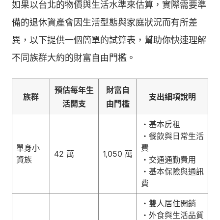
如果以台北的物價與生活水準來估算，實際需要準
備的退休資產會因生活型態與家庭狀況而有所差
異，以下提供一個簡單的試算表，幫助你快速理解
不同族群大約的財富自由門檻。
預估每年生
財富自
族群
支出細項說明
活開支
由門檻
・基本房租
・餐飲與日常生活
單身小
費
42 萬
1,050 萬
資族
・交通通勤費用
・基本保險與通訊
費
・雙人居住開銷
・外食與生活品質