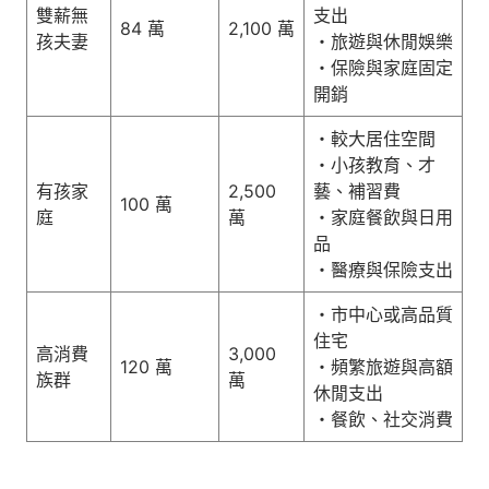
雙薪無
支出
84 萬
2,100 萬
孩夫妻
・旅遊與休閒娛樂
・保險與家庭固定
開銷
・較大居住空間
・小孩教育、才
有孩家
2,500
藝、補習費
100 萬
庭
萬
・家庭餐飲與日用
品
・醫療與保險支出
・市中心或高品質
住宅
高消費
3,000
120 萬
・頻繁旅遊與高額
族群
萬
休閒支出
・餐飲、社交消費